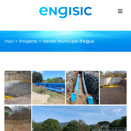
Inici
>
Projects
>
Servei municipal d'aigua