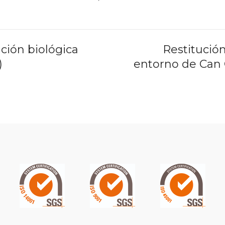
ción biológica
Restitució
)
entorno de Can C