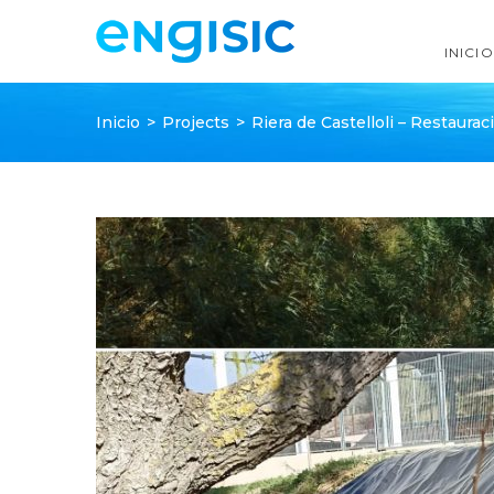
INICIO
Inicio
>
Projects
>
Riera de Castelloli – Restaur