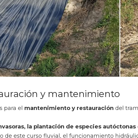
stauración y mantenimiento
s para el
mantenimiento y restauración
del tram
vasoras, la plantación de especies autóctonas 
 de este curso fluvial, el funcionamiento hidráulic