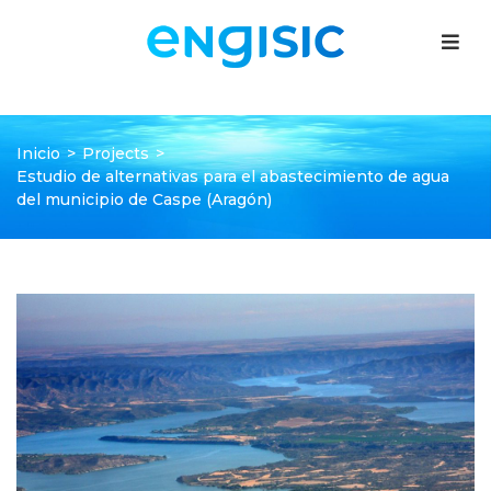
Inicio
>
Projects
>
Estudio de alternativas para el abastecimiento de agua
del municipio de Caspe (Aragón)